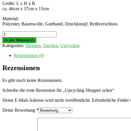
Größe: L x H x B
ca. 46cm x 37cm x 15cm
Material:
Polyester, Baumwolle, Gurtband, Druckknopf, Reißverschluss
Upcycling
Shopper
In den Warenkorb
ocker
Kategorien:
Shopper
,
Taschen
,
Upcycling
Menge
Rezensionen (0)
Rezensionen
Es gibt noch keine Rezensionen.
Schreibe die erste Rezension für „Upcycling Shopper ocker“
Deine E-Mail-Adresse wird nicht veröffentlicht.
Erforderliche Felder 
Deine Bewertung
*