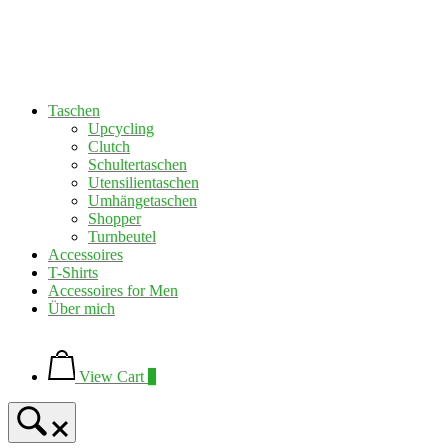
Skip
to
Home
content
Taschen
Upcycling
Clutch
Schultertaschen
Utensilientaschen
Umhängetaschen
Shopper
Turnbeutel
Accessoires
T-Shirts
Accessoires for Men
Über mich
View
shopping
View Cart
0
cart