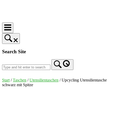
Skip
to
Home
content
Search Site
Start
/
Taschen
/
Utensilientaschen
/ Upcycling Utensilientasche
schwarz mit Spitze