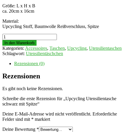
Größe: L x H x B
ca. 20cm x 16cm
Material:
Upcycling Stoff, Baumwolle Reißverschluss, Spitze
Upcycling
Utensilientasche
In den Warenkorb
schwarz
Kategorien:
Accessoires
,
Taschen
,
Upcycling
,
Utensilientaschen
mit
Schlagwort:
Utensilientäschchen
Spitze
Menge
Rezensionen (0)
Rezensionen
Es gibt noch keine Rezensionen.
Schreibe die erste Rezension für „Upcycling Utensilientasche
schwarz mit Spitze“
Deine E-Mail-Adresse wird nicht veröffentlicht.
Erforderliche
Felder sind mit
*
markiert
Deine Bewertung
*