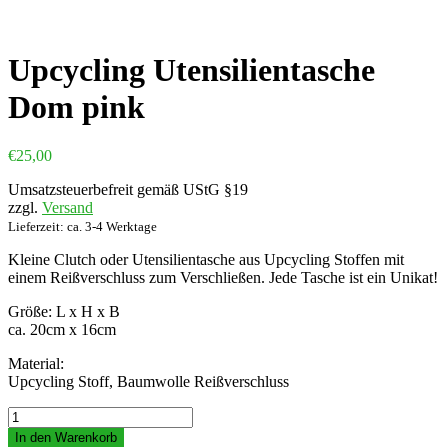
Upcycling Utensilientasche
Dom pink
€
25,00
Umsatzsteuerbefreit gemäß UStG §19
zzgl.
Versand
Lieferzeit: ca. 3-4 Werktage
Kleine Clutch oder Utensilientasche aus Upcycling Stoffen mit
einem Reißverschluss zum Verschließen. Jede Tasche ist ein Unikat!
Größe: L x H x B
ca. 20cm x 16cm
Material:
Upcycling Stoff, Baumwolle Reißverschluss
Upcycling
Utensilientasche
In den Warenkorb