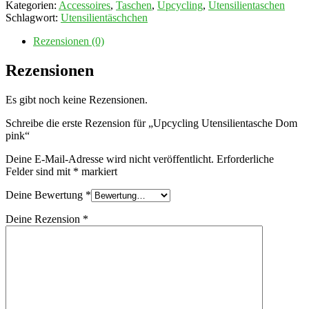
Dom
Kategorien:
Accessoires
,
Taschen
,
Upcycling
,
Utensilientaschen
pink
Schlagwort:
Utensilientäschchen
Menge
Rezensionen (0)
Rezensionen
Es gibt noch keine Rezensionen.
Schreibe die erste Rezension für „Upcycling Utensilientasche Dom
pink“
Deine E-Mail-Adresse wird nicht veröffentlicht.
Erforderliche
Felder sind mit
*
markiert
Deine Bewertung
*
Deine Rezension
*