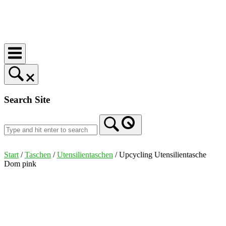
Skip
to
Home
content
Search Site
Start
/
Taschen
/
Utensilientaschen
/ Upcycling Utensilientasche
Dom pink