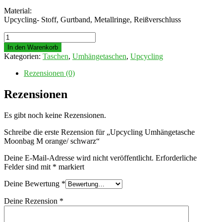
Material:
Upcycling- Stoff, Gurtband, Metallringe, Reißverschluss
Upcycling
Umhängetasche
In den Warenkorb
Moonbag
Kategorien:
Taschen
,
Umhängetaschen
,
Upcycling
M
orange/
Rezensionen (0)
schwarz
Menge
Rezensionen
Es gibt noch keine Rezensionen.
Schreibe die erste Rezension für „Upcycling Umhängetasche
Moonbag M orange/ schwarz“
Deine E-Mail-Adresse wird nicht veröffentlicht.
Erforderliche
Felder sind mit
*
markiert
Deine Bewertung
*
Deine Rezension
*