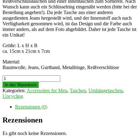
Reißverschlusstaschen und einer Innentaschen zum Sortieren. Nach
Wunsch kann auch ein Schlüsselring eingenäht werden (bitte bei der
Bestellung angeben!). Da jede Tasche aus einer anderen
ausgedienten Jeans hergestellt wird, und der Innenstoff auch nach
Verfügbarkeit genommen wird, ist das Design und die Farbe auch
immer anders, als auf dem Foto abgebildet. Daher ist jede Tasche ist
ein Unikat!
Größe: L x H x B
ca. 15cm x 21cm x 7cm
Material:
Baumwolle, Jeans, Gurtband, Metallringe, Reißverschlüsse
Upcycling
Umhängetasche
In den Warenkorb
M3.3
Kategorien:
Accessoires for Men
,
Taschen
,
Umhängetaschen
,
Menge
Upcycling
Rezensionen (0)
Rezensionen
Es gibt noch keine Rezensionen.