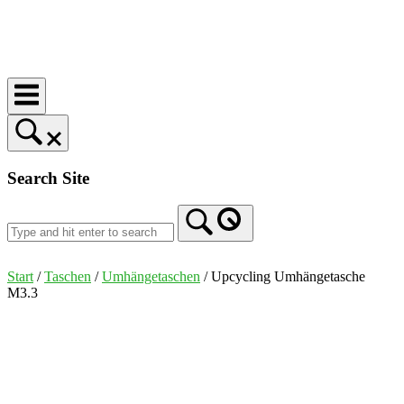
Skip
to
Home
content
Search Site
Start
/
Taschen
/
Umhängetaschen
/ Upcycling Umhängetasche
M3.3