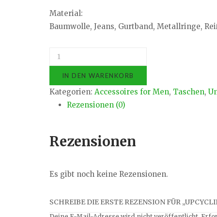
Material:
Baumwolle, Jeans, Gurtband, Metallringe, Re
Upcycling
Umhängetasche
IN DEN WARENKORB
M3
Kategorien:
Accessoires for Men
,
Taschen
,
U
Menge
Rezensionen (0)
Rezensionen
Es gibt noch keine Rezensionen.
SCHREIBE DIE ERSTE REZENSION FÜR „UPCYC
Deine E-Mail-Adresse wird nicht veröffentlicht.
Erfo