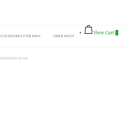
Home
View
View Cart
0
shopping
CCESSOIRES FOR MEN
ÜBER MICH
cart
HÄNGETASCHE M3