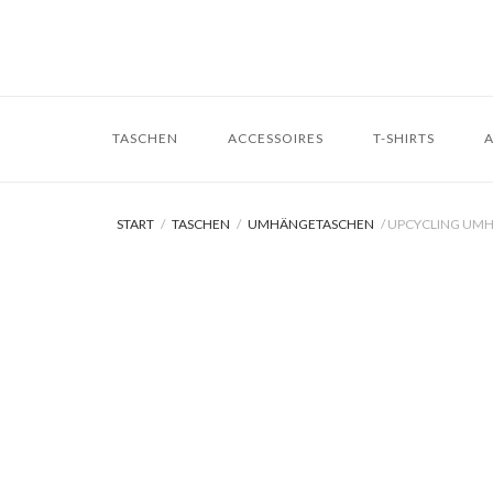
Skip
to
content
TASCHEN
ACCESSOIRES
T-SHIRTS
A
START
/
TASCHEN
/
UMHÄNGETASCHEN
/ UPCYCLING UM