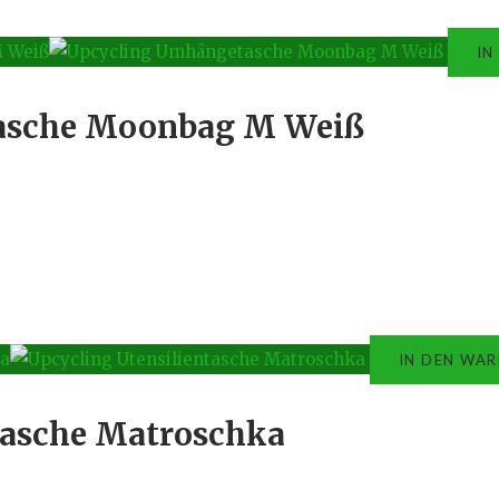
IN
asche Moonbag M Weiß
IN DEN WA
tasche Matroschka