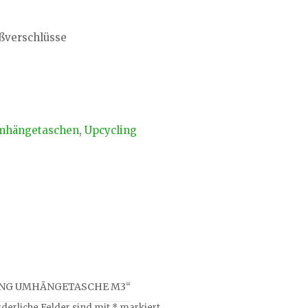
ißverschlüsse
mhängetaschen
,
Upcycling
LING UMHÄNGETASCHE M3“
rderliche Felder sind mit
*
markiert