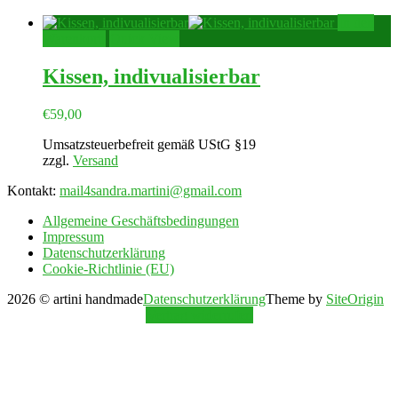
In den
Warenkorb
Quick View
Kissen, indivualisierbar
€
59,00
Umsatzsteuerbefreit gemäß UStG §19
zzgl.
Versand
Kontakt:
mail4sandra.martini@gmail.com
Allgemeine Geschäftsbedingungen
Impressum
Datenschutzerklärung
Cookie-Richtlinie (EU)
2026 © artini handmade
Datenschutzerklärung
Theme by
SiteOrigin
Vertrag widerrufen